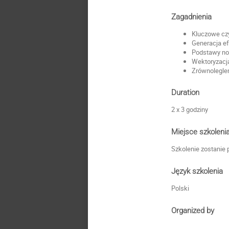
Zagadnienia
Kluczowe cz
Generacja e
Podstawy no
Wektoryzacja
Zrównolegle
Duration
2 x 3 godziny
Miejsce szkoleni
Szkolenie zostanie 
Język szkolenia
Polski
Organized by