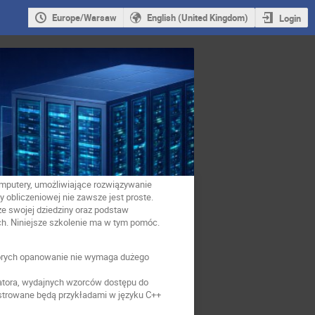
Europe/Warsaw
English (United Kingdom)
Login
omputery, umożliwiające rozwiązywanie
 obliczeniowej nie zawsze jest proste.
e swojej dziedziny oraz podstaw
h. Niniejsze szkolenie ma w tym pomóc.
których opanowanie nie wymaga dużego
atora, wydajnych wzorców dostępu do
ustrowane będą przykładami w języku C++