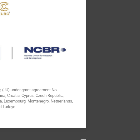
g (JU) under grant agreement No
ia, Croatia, Cyprus, Czech Republic,
ania, Luxembourg, Montenegro, Netherlands,
d Türkiye.