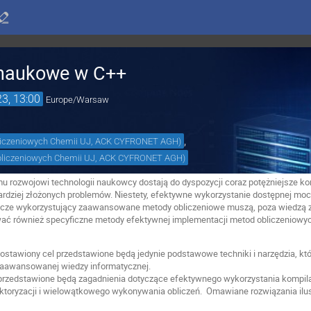
 naukowe w C++
23, 13:00
Europe/Warsaw
,
liczeniowych Chemii UJ, ACK CYFRONET AGH
)
bliczeniowych Chemii UJ, ACK CYFRONET AGH
)
u rozwojowi technologii naukowcy dostają do dyspozycji coraz potężniejsze k
ardziej złożonych problemów. Niestety, efektywne wykorzystanie dostępnej mocy
acze wykorzystujący zaawansowane metody obliczeniowe muszą, poza wiedzą z
wać również specyficzne metody efektywnej implementacji metod obliczeniowyc
postawiony cel przedstawione będą jedynie podstawowe techniki i narzędzia, 
zaawansowanej wiedzy informatycznej.
przedstawione będą zagadnienia dotyczące efektywnego wykorzystania kompil
ektoryzacji i wielowątkowego wykonywania obliczeń. Omawiane rozwiązania il