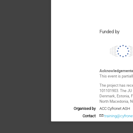
Funded by
Acknowledgement
This event is partia
The project has rec
101101903. The JU r
Denmark, Estonia, Fi
North Macedonia, No
Organised by
ACC Cyfronet AGH
Contact
training@cyfronet