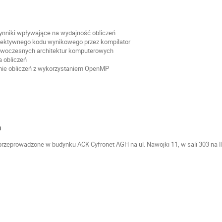
ynniki wpływające na wydajność obliczeń
fektywnego kodu wynikowego przez kompilator
woczesnych architektur komputerowych
 obliczeń
nie obliczeń z wykorzystaniem OpenMP
a
przeprowadzone w budynku ACK Cyfronet AGH na ul. Nawojki 11, w sali 303 na II