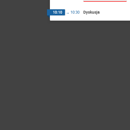
Dyskusja
10:10
→
10:30