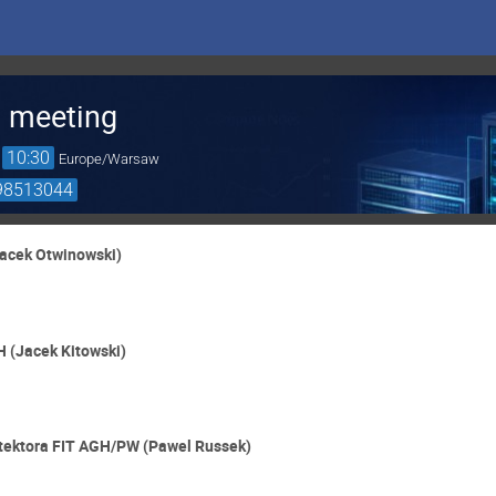
) meeting
→
10:30
Europe/Warsaw
798513044
Jacek Otwinowski)
H (Jacek Kitowski)
etektora FIT AGH/PW (Pawel Russek)