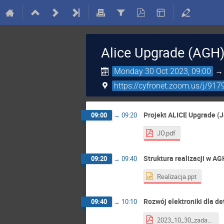
Alice Upgrade (AGH
Monday 30 Oct 2023, 09:00
https://cyfronet.zoom.us/j/91
Projekt ALICE Upgrade (
09:00
→
09:20
JO.pdf
Struktura realizacji w AG
09:20
→
09:40
Realizacja.ppt
Rozwój elektroniki dla d
09:40
→
10:10
2023_10_30_zadanie_1.pdf