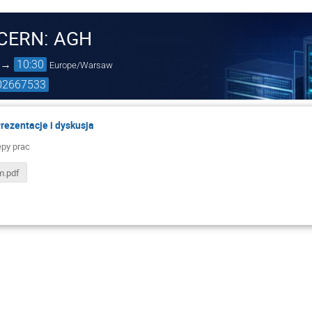
t CERN: AGH
→
10:30
Europe/Warsaw
202667533
rezentacje i dyskusja
ępy prac
m.pdf