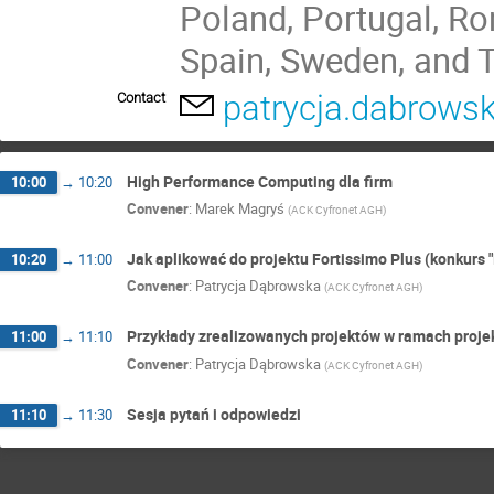
Poland, Portugal, Ro
Spain, Sweden, and T
patrycja.dabrows
Contact
High Performance Computing dla firm
10:00
→
10:20
Convener
:
Marek Magryś
(
ACK Cyfronet AGH
)
Jak aplikować do projektu Fortissimo Plus (konkurs
10:20
→
11:00
Convener
:
Patrycja Dąbrowska
(
ACK Cyfronet AGH
)
Przykłady zrealizowanych projektów w ramach proje
11:00
→
11:10
Convener
:
Patrycja Dąbrowska
(
ACK Cyfronet AGH
)
Sesja pytań i odpowiedzi
11:10
→
11:30