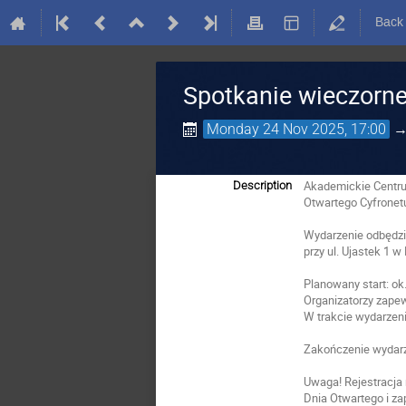
Back
Spotkanie wieczorne
Monday 24 Nov 2025, 17:00
Akademickie Cent
Description
Otwartego Cyfronet
Wydarzenie odbędz
przy ul. Ujastek 1 w
Planowany start: ok
Organizatorzy zapew
W trakcie wydarzen
Zakończenie wydarz
Uwaga! Rejestracja
Dnia Otwartego i z