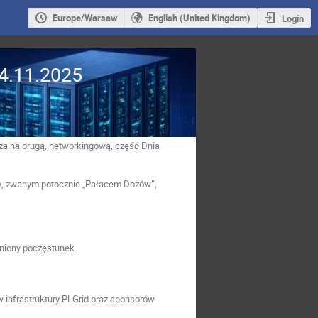
Europe/Warsaw
English (United Kingdom)
Login
24.11.2025
za na drugą, networkingową, część Dnia
e, zwanym potocznie „Pałacem Dożów”,
niony poczęstunek.
 infrastruktury PLGrid oraz sponsorów