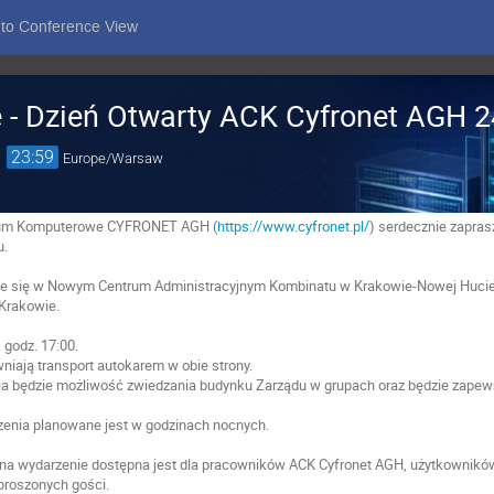
 to Conference View
 - Dzień Otwarty ACK Cyfronet AGH 
→
23:59
Europe/Warsaw
rum Komputerowe CYFRONET AGH (
https://www.cyfronet.pl/
) serdecznie zapras
u.
ie się w Nowym Centrum Administracyjnym Kombinatu w Krakowie-Nowej Huci
 Krakowie.
. godz. 17:00.
niają transport autokarem w obie strony.
ia będzie możliwość zwiedzania budynku Zarządu w grupach oraz będzie zapew
enia planowane jest w godzinach nocnych.
 na wydarzenie dostępna jest dla pracowników ACK Cyfronet AGH, użytkowników
aproszonych gości.