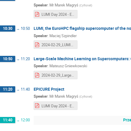
Speaker
:
Mr
Marek Magryś
(
Cyfronet
)
LUMI Day 2024 - EuroCC.pptx.pdf
LUMI, the EuroHPC flagship supercomputer of the no
10:30
→
10:50
Speaker
:
Maciej Szpindler
2024-02-29_LUMI_Flag.pdf
Large-Scale Machine Learning on Supercomputers: 
10:50
→
11:20
Speaker
:
Mateusz Gniewkowski
2024-02-29_Large-Scale Machine Learning on Supercomputers_ Challenges and Opportunities.pdf
EPICURE Project
11:20
→
11:40
Speaker
:
Mr
Marek Magryś
(
Cyfronet
)
LUMI Day 2024 - EPICURE.pptx.pdf
Prz
11:40
→
12:00