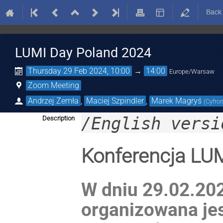
Back
LUMI Day Poland 2024
Thursday 29 Feb 2024, 10:00
→
14:00
Europe/Warsaw
Zoom Meeting
Andrzej Zemła
,
Maciej Szpindler
,
Marek Magryś
(
Cyfro
/English versi
Description
Konferencja LU
W dniu 29.02.20
organizowana jes