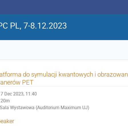
C PL, 7-8.12.2023
atforma do symulacji kwantowych i obrazowa
kanerów PET
7 Dec 2023, 11:40
20m
Sala Wystawowa (Auditorium Maximum UJ)
eaker