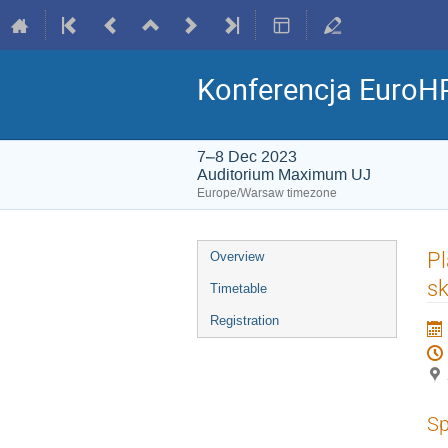
Konferencja EuroHP
7–8 Dec 2023
Auditorium Maximum UJ
Europe/Warsaw timezone
Event
Pl
Overview
menu
s
Timetable
Registration
Sp