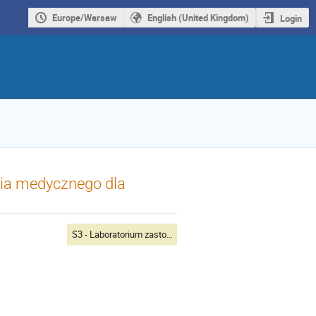
Europe/Warsaw
English (United Kingdom)
Login
nia medycznego dla
S3 - Laboratorium zastosowania superkomputerów w medycynie