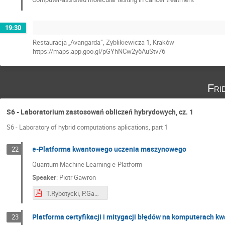
19:30
Restauracja „Avangarda”, Zyblikiewicza 1, Kraków
https://maps.app.goo.gl/pGYhNCw2y6AuStv76
Fri
S6 - Laboratorium zastosowań obliczeń hybrydowych, cz. 1
S6 - Laboratory of hybrid computations aplications, part 1
e-Platforma kwantowego uczenia maszynowego
22
Quantum Machine Learning e-Platform
Speaker
:
Piotr Gawron
T.Rybotycki, P.Gawron-E-platform for Quantum Machine Learning.pdf
Platforma certyfikacji i mitygacji błędów na komputerach k
23