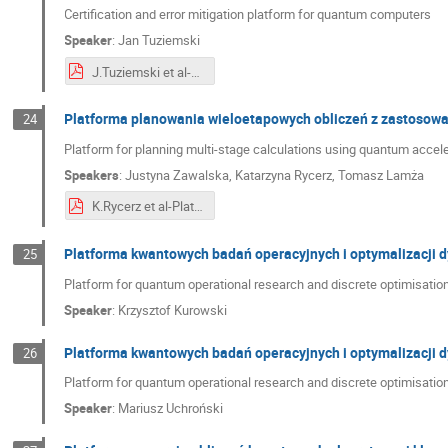
Certification and error mitigation platform for quantum computers
Speaker
:
Jan Tuziemski
J.Tuziemski et al-Certification and error mitigation platform for quantum computers .pdf
Platforma planowania wieloetapowych obliczeń z zastosow
24
Platform for planning multi-stage calculations using quantum accel
Speakers
:
Justyna Zawalska
,
Katarzyna Rycerz
,
Tomasz Lamża
K.Rycerz et al-Platform for workflow scheduling with quantum accelerators.pdf
Platforma kwantowych badań operacyjnych i optymalizacji d
25
Platform for quantum operational research and discrete optimisatio
Speaker
:
Krzysztof Kurowski
Platforma kwantowych badań operacyjnych i optymalizacji dy
26
Platform for quantum operational research and discrete optimisation 
Speaker
:
Mariusz Uchroński