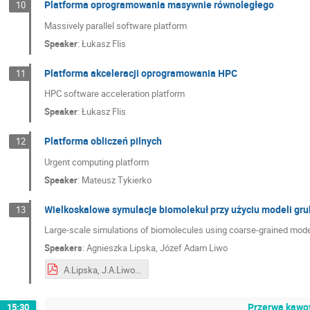
Platforma oprogramowania masywnie równoległego
10
Massively parallel software platform
Speaker
:
Łukasz Flis
Platforma akceleracji oprogramowania HPC
11
HPC software acceleration platform
Speaker
:
Łukasz Flis
Platforma obliczeń pilnych
12
Urgent computing platform
Speaker
:
Mateusz Tykierko
Wielkoskalowe symulacje biomolekuł przy użyciu modeli gru
13
Large-scale simulations of biomolecules using coarse-grained mod
Speakers
:
Agnieszka Lipska
,
Józef Adam Liwo
A.Lipska, J.A.Liwo-Wielkoskalowe symulacje biomolekuł przy użzyciu modeli gruboziarnistych.pdf
Przerwa kawow
15:30