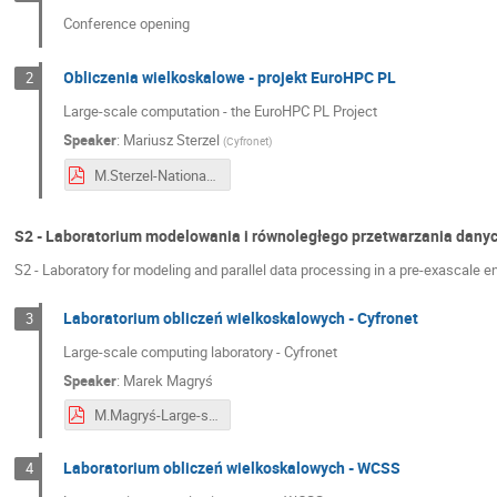
Conference opening
Obliczenia wielkoskalowe - projekt EuroHPC PL
2
Large-scale computation - the EuroHPC PL Project
Speaker
:
Mariusz Sterzel
(
Cyfronet
)
M.Sterzel-National Supercomputing Infrastructure for EuroHPC–EuroHPC PL.pdf
S2 - Laboratorium modelowania i równoległego przetwarzania dan
S2 - Laboratory for modeling and parallel data processing in a pre-exascale 
Laboratorium obliczeń wielkoskalowych - Cyfronet
3
Large-scale computing laboratory - Cyfronet
Speaker
:
Marek Magryś
M.Magryś-Large-scale computing laboratory - Cyfronet.pdf
Laboratorium obliczeń wielkoskalowych - WCSS
4