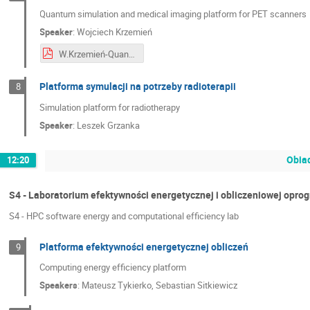
Quantum simulation and medical imaging platform for PET scanners
Speaker
:
Wojciech Krzemień
W.Krzemień-Quantum simulation and medical imaging platform.pdf
Platforma symulacji na potrzeby radioterapii
8
Simulation platform for radiotherapy
Speaker
:
Leszek Grzanka
Obiad
12:20
S4 - Laboratorium efektywności energetycznej i obliczeniowej opr
S4 - HPC software energy and computational efficiency lab
Platforma efektywności energetycznej obliczeń
9
Computing energy efficiency platform
Speakers
:
Mateusz Tykierko
,
Sebastian Sitkiewicz