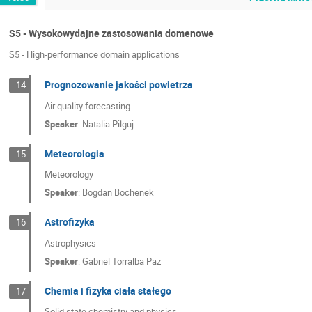
S5 - Wysokowydajne zastosowania domenowe
S5 - High-performance domain applications
Prognozowanie jakości powietrza
14
Air quality forecasting
Speaker
:
Natalia Pilguj
Meteorologia
15
Meteorology
Speaker
:
Bogdan Bochenek
Astrofizyka
16
Astrophysics
Speaker
:
Gabriel Torralba Paz
Chemia i fizyka ciała stałego
17
Solid state chemistry and physics