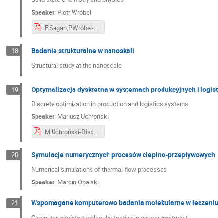
Speaker
:
Piotr Wróbel
F.Sagan,P.Wróbel-Solid state chemistry and physics.pdf
Badanie strukturalne w nanoskali
18
Structural study at the nanoscale
Optymalizacja dyskretna w systemach produkcyjnych i logis
19
Discrete optimization in production and logistics systems
Speaker
:
Mariusz Uchroński
M.Uchroński-Discrete optimization in production.pdf
Symulacje numerycznych procesów cieplno-przepływowych
20
Numerical simulations of thermal-flow processes
Speaker
:
Marcin Opalski
Wspomagane komputerowo badania molekularne w leczeni
21
Computer-assisted molecular testing in cancer treatment