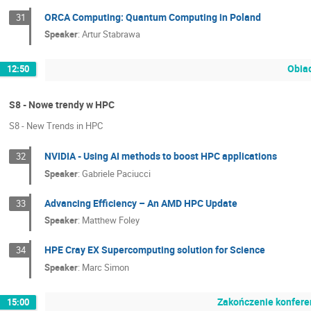
ORCA Computing: Quantum Computing in Poland
31
Speaker
:
Artur Stabrawa
Obiad
12:50
S8 - Nowe trendy w HPC
S8 - New Trends in HPC
NVIDIA - Using AI methods to boost HPC applications
32
Speaker
:
Gabriele Paciucci
Advancing Efficiency – An AMD HPC Update
33
Speaker
:
Matthew Foley
HPE Cray EX Supercomputing solution for Science
34
Speaker
:
Marc Simon
Zakończenie konferen
15:00