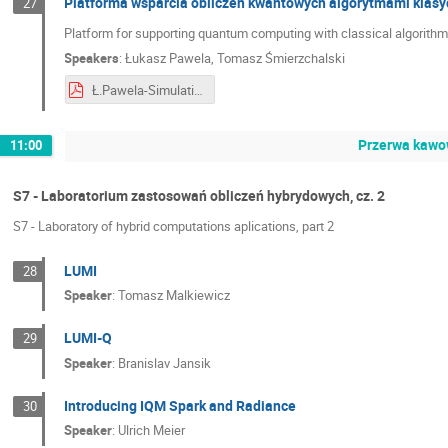
Platforma wsparcia obliczeń kwantowych algorytmami klasyc
27
Platform for supporting quantum computing with classical algorithms
Speakers
:
Łukasz Pawela
,
Tomasz Śmierzchalski
Ł.Pawela-Simulating and visualizing quantum architectures.pdf
Przerwa kawow
11:00
S7 - Laboratorium zastosowań obliczeń hybrydowych, cz. 2
S7 - Laboratory of hybrid computations aplications, part 2
LUMI
28
Speaker
:
Tomasz Malkiewicz
LUMI-Q
29
Speaker
:
Branislav Jansik
Introducing IQM Spark and Radiance
30
Speaker
:
Ulrich Meier