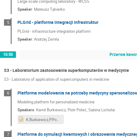
Large-scale computing laboratory - WCSS
Speaker
:
Mateusz Tykierko
PLGrid - platforma integracji infrastruktur
5
PLGrid - infrastructure integration platform
Speaker
:
Andrzej Zemła
Przerwa kawow
10:50
S3 - Laboratorium zastosowania superkomputerów w medycynie
S3 - Laboratory of application of supercomputers in medicine
Platforma modelowania na potrzeby medycyny spersonalizo
6
Modeling platform for personalized medicine
Speakers
:
Kamil Burkiewicz
,
Piotr Połeć
,
Sabina Lichołai
K.Burkiewicz,P.Połeć,S.Lichołai,Personalized medicine.pptx
Platforma do symulacji kwantowych i obrazowania medyczne
7