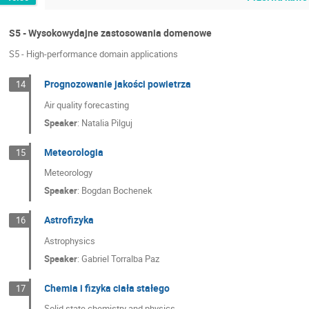
S5 - Wysokowydajne zastosowania domenowe
S5 - High-performance domain applications
Prognozowanie jakości powietrza
14
Air quality forecasting
Speaker
:
Natalia Pilguj
Meteorologia
15
Meteorology
Speaker
:
Bogdan Bochenek
Astrofizyka
16
Astrophysics
Speaker
:
Gabriel Torralba Paz
Chemia i fizyka ciała stałego
17
Solid state chemistry and physics