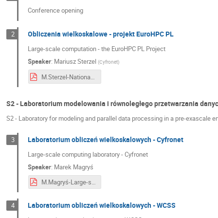
Conference opening
Obliczenia wielkoskalowe - projekt EuroHPC PL
2
Large-scale computation - the EuroHPC PL Project
Speaker
:
Mariusz Sterzel
(
Cyfronet
)
M.Sterzel-National Supercomputing Infrastructure for EuroHPC–EuroHPC PL.pdf
S2 - Laboratorium modelowania i równoległego przetwarzania dan
S2 - Laboratory for modeling and parallel data processing in a pre-exascale 
Laboratorium obliczeń wielkoskalowych - Cyfronet
3
Large-scale computing laboratory - Cyfronet
Speaker
:
Marek Magryś
M.Magryś-Large-scale computing laboratory - Cyfronet.pdf
Laboratorium obliczeń wielkoskalowych - WCSS
4