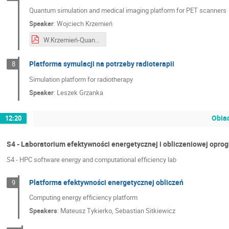
Quantum simulation and medical imaging platform for PET scanners
Speaker
:
Wojciech Krzemień
W.Krzemień-Quantum simulation and medical imaging platform.pdf
Platforma symulacji na potrzeby radioterapii
8
Simulation platform for radiotherapy
Speaker
:
Leszek Grzanka
Obiad
12:20
S4 - Laboratorium efektywności energetycznej i obliczeniowej opr
S4 - HPC software energy and computational efficiency lab
Platforma efektywności energetycznej obliczeń
9
Computing energy efficiency platform
Speakers
:
Mateusz Tykierko
,
Sebastian Sitkiewicz