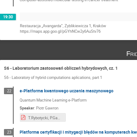
19:30
Restauracja „Avangarda”, Zyblikiewicza 1, Kraków
https://maps.app.goo.gl/pGYhNCw2y6AuStv76
Fri
S6 - Laboratorium zastosowań obliczeń hybrydowych, cz. 1
S6 - Laboratory of hybrid computations aplications, part 1
e-Platforma kwantowego uczenia maszynowego
22
Quantum Machine Learning e-Platform
Speaker
:
Piotr Gawron
T.Rybotycki, P.Gawron-E-platform for Quantum Machine Learning.pdf
Platforma certyfikacji i mitygacji błędów na komputerach k
23