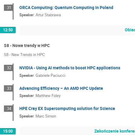
ORCA Computing: Quantum Computing in Poland
31
Speaker
:
Artur Stabrawa
Obiad
12:50
S8 - Nowe trendy w HPC
S8 - New Trends in HPC
NVIDIA - Using AI methods to boost HPC applications
32
Speaker
:
Gabriele Paciucci
Advancing Efficiency – An AMD HPC Update
33
Speaker
:
Matthew Foley
HPE Cray EX Supercomputing solution for Science
34
Speaker
:
Marc Simon
Zakończenie konferen
15:00