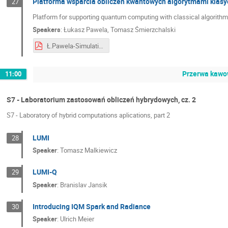
Platforma wsparcia obliczeń kwantowych algorytmami klasyc
27
Platform for supporting quantum computing with classical algorithms
Speakers
:
Łukasz Pawela
,
Tomasz Śmierzchalski
Ł.Pawela-Simulating and visualizing quantum architectures.pdf
Przerwa kawow
11:00
S7 - Laboratorium zastosowań obliczeń hybrydowych, cz. 2
S7 - Laboratory of hybrid computations aplications, part 2
LUMI
28
Speaker
:
Tomasz Malkiewicz
LUMI-Q
29
Speaker
:
Branislav Jansik
Introducing IQM Spark and Radiance
30
Speaker
:
Ulrich Meier