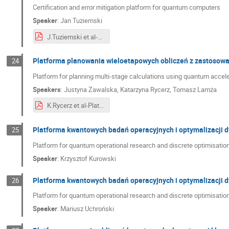
Certification and error mitigation platform for quantum computers
Speaker
:
Jan Tuziemski
J.Tuziemski et al-Certification and error mitigation platform for quantum computers .pdf
Platforma planowania wieloetapowych obliczeń z zastosow
24
Platform for planning multi-stage calculations using quantum accel
Speakers
:
Justyna Zawalska
,
Katarzyna Rycerz
,
Tomasz Lamża
K.Rycerz et al-Platform for workflow scheduling with quantum accelerators.pdf
Platforma kwantowych badań operacyjnych i optymalizacji d
25
Platform for quantum operational research and discrete optimisatio
Speaker
:
Krzysztof Kurowski
Platforma kwantowych badań operacyjnych i optymalizacji dy
26
Platform for quantum operational research and discrete optimisation 
Speaker
:
Mariusz Uchroński