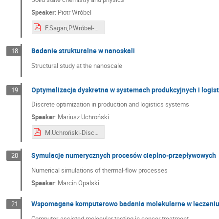
Speaker
:
Piotr Wróbel
F.Sagan,P.Wróbel-Solid state chemistry and physics.pdf
Badanie strukturalne w nanoskali
18
Structural study at the nanoscale
Optymalizacja dyskretna w systemach produkcyjnych i logis
19
Discrete optimization in production and logistics systems
Speaker
:
Mariusz Uchroński
M.Uchroński-Discrete optimization in production.pdf
Symulacje numerycznych procesów cieplno-przepływowych
20
Numerical simulations of thermal-flow processes
Speaker
:
Marcin Opalski
Wspomagane komputerowo badania molekularne w leczeni
21
Computer-assisted molecular testing in cancer treatment