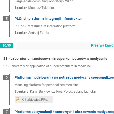
Large-scale computing laboratory - WCSS
Speaker
:
Mateusz Tykierko
PLGrid - platforma integracji infrastruktur
5
PLGrid - infrastructure integration platform
Speaker
:
Andrzej Zemła
Przerwa kawow
10:50
S3 - Laboratorium zastosowania superkomputerów w medycynie
S3 - Laboratory of application of supercomputers in medicine
Platforma modelowania na potrzeby medycyny spersonalizo
6
Modeling platform for personalized medicine
Speakers
:
Kamil Burkiewicz
,
Piotr Połeć
,
Sabina Lichołai
K.Burkiewicz,P.Połeć,S.Lichołai,Personalized medicine.pptx
Platforma do symulacji kwantowych i obrazowania medyczne
7