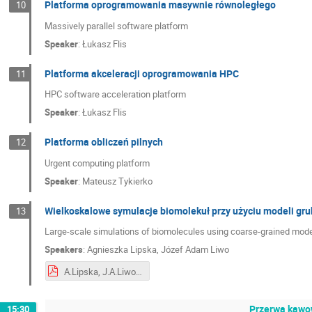
Platforma oprogramowania masywnie równoległego
10
Massively parallel software platform
Speaker
:
Łukasz Flis
Platforma akceleracji oprogramowania HPC
11
HPC software acceleration platform
Speaker
:
Łukasz Flis
Platforma obliczeń pilnych
12
Urgent computing platform
Speaker
:
Mateusz Tykierko
Wielkoskalowe symulacje biomolekuł przy użyciu modeli gru
13
Large-scale simulations of biomolecules using coarse-grained mod
Speakers
:
Agnieszka Lipska
,
Józef Adam Liwo
A.Lipska, J.A.Liwo-Wielkoskalowe symulacje biomolekuł przy użzyciu modeli gruboziarnistych.pdf
Przerwa kawow
15:30