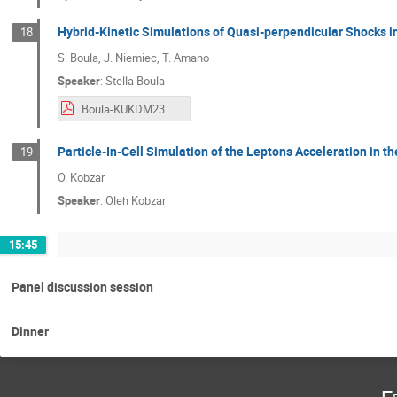
Hybrid-Kinetic Simulations of Quasi-perpendicular Shocks 
18
S. Boula, J. Niemiec, T. Amano
Speaker
:
Stella Boula
Boula-KUKDM23.pdf
Particle-In-Cell Simulation of the Leptons Acceleration in
19
O. Kobzar
Speaker
:
Oleh Kobzar
15:45
Panel discussion session
Dinner