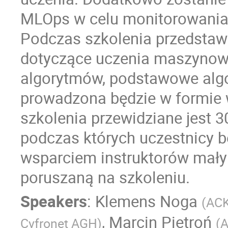
MLOps w celu monitorowania 
Podczas szkolenia przedsta
dotyczące uczenia maszynowe
algorytmów, podstawowe algor
prowadzona będzie w formie 
szkolenia przewidziane jest 3
podczas których uczestnicy b
wsparciem instruktorów mały
poruszaną na szkoleniu.
Speakers
:
Klemens Noga
(
ACK
,
Marcin Pietroń
Cyfronet AGH
)
(
A