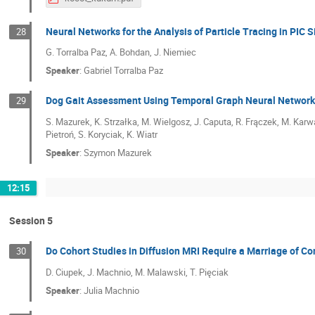
Neural Networks for the Analysis of Particle Tracing in PIC 
28
G. Torralba Paz, A. Bohdan, J. Niemiec
Speaker
:
Gabriel Torralba Paz
Dog Gait Assessment Using Temporal Graph Neural Network
29
S. Mazurek, K. Strzałka, M. Wielgosz, J. Caputa, R. Frączek, M. Kar
Pietroń, S. Koryciak, K. Wiatr
Speaker
:
Szymon Mazurek
12:15
Session 5
Do Cohort Studies in Diffusion MRI Require a Marriage of 
30
D. Ciupek, J. Machnio, M. Malawski, T. Pięciak
Speaker
:
Julia Machnio