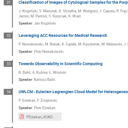
Classification of Images of Cytological Samples for the Purpo
31
J. Krupiński, S. Mazurek, K. Strzałka, M. Wielgosz, J. Caputa, R. Fr
Jamro, M. Pietroń, S. Koryciak, K. Wiatr
Speaker
:
Jan Krupiński
Leveraging ACC Resources for Medical Research
32
P. Nowakowski, M. Bubak, K. Gądek, M. Kasztelnik, M. Malawski, J. Me
Speaker
:
Piotr Nowakowski
Towards Observability in Scientific Computing
33
B. Baliś, A. Kuźma, Ł. Wroński
Speaker
:
Bartosz Baliś
UWLCM - Eulerian-Lagrangian Cloud Model for Heterogeneo
34
P. Dziekan, P. Żmijewski
Speaker
:
Piotr Dziekan
PDziekan_KUKDM2023_UWLCM_MPI.pdf