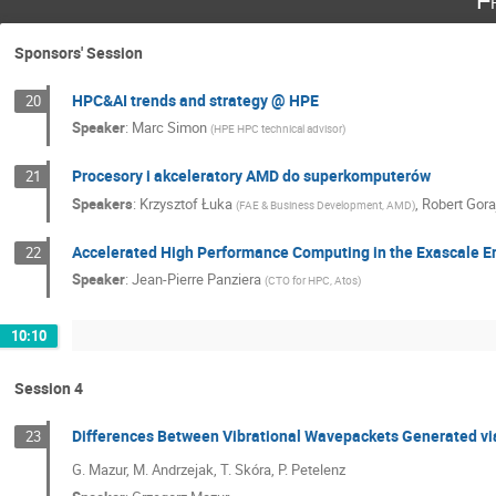
F
Sponsors' Session
HPC&AI trends and strategy @ HPE
20
Speaker
:
Marc Simon
(
HPE HPC technical advisor
)
Procesory i akceleratory AMD do superkomputerów
21
Speakers
:
Krzysztof Łuka
,
Robert Gora
(
FAE & Business Development, AMD
)
Accelerated High Performance Computing in the Exascale E
22
Speaker
:
Jean-Pierre Panziera
(
CTO for HPC, Atos
)
10:10
Session 4
Differences Between Vibrational Wavepackets Generated vi
23
G. Mazur, M. Andrzejak, T. Skóra, P. Petelenz