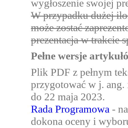
wygłoszenie swojej p
W przypadku dużej iloś
może zostać zaprezent
prezentacja w trakcie s
Pełne wersje artykułó
Plik PDF z pełnym teks
przygotować w j. ang. 
do 22 maja 2023.
Rada Programowa
- na
dokona oceny i wyboru