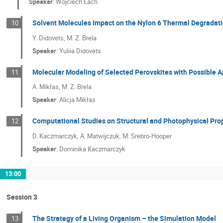
Speaker
:
Wojciech Łach
Solvent Molecules Impact on the Nylon 6 Thermal Degradati
10
Y. Didovets, M. Z. Brela
Speaker
:
Yuliia Didovets
Molecular Modeling of Selected Perovskites with Possible Ap
11
A. Mikłas, M. Z. Brela
Speaker
:
Alicja Mikłas
Computational Studies on Structural and Photophysical Prop
12
D. Kaczmarczyk, A. Matwijczuk, M. Srebro-Hooper
Speaker
:
Dominika Kaczmarczyk
13:00
Session 3
The Strategy of a Living Organism – the Simulation Model
13