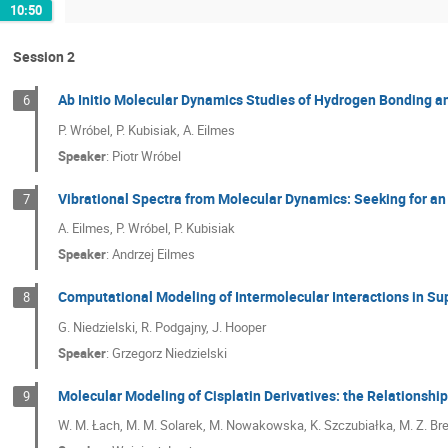
10:50
Session 2
Ab Initio Molecular Dynamics Studies of Hydrogen Bonding 
6
P. Wróbel, P. Kubisiak, A. Eilmes
Speaker
:
Piotr Wróbel
Vibrational Spectra from Molecular Dynamics: Seeking for an
7
A. Eilmes, P. Wróbel, P. Kubisiak
Speaker
:
Andrzej Eilmes
Computational Modeling of Intermolecular Interactions in S
8
G. Niedzielski, R. Podgajny, J. Hooper
Speaker
:
Grzegorz Niedzielski
Molecular Modeling of Cisplatin Derivatives: the Relationship
9
W. M. Łach, M. M. Solarek, M. Nowakowska, K. Szczubiałka, M. Z. Bre