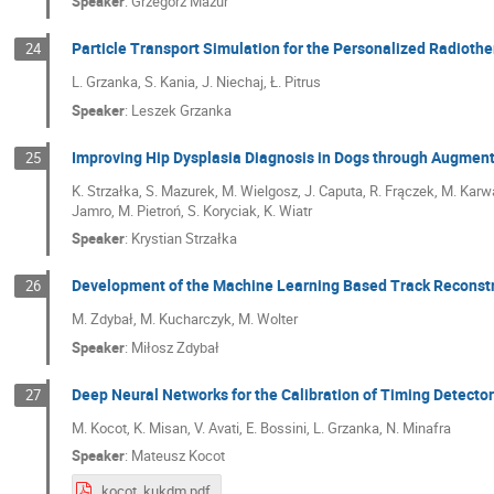
Speaker
:
Grzegorz Mazur
Particle Transport Simulation for the Personalized Radioth
24
L. Grzanka, S. Kania, J. Niechaj, Ł. Pitrus
Speaker
:
Leszek Grzanka
Improving Hip Dysplasia Diagnosis in Dogs through Augmen
25
K. Strzałka, S. Mazurek, M. Wielgosz, J. Caputa, R. Frączek, M. Karw
Jamro, M. Pietroń, S. Koryciak, K. Wiatr
Speaker
:
Krystian Strzałka
Development of the Machine Learning Based Track Reconstr
26
M. Zdybał, M. Kucharczyk, M. Wolter
Speaker
:
Miłosz Zdybał
Deep Neural Networks for the Calibration of Timing Detector
27
M. Kocot, K. Misan, V. Avati, E. Bossini, L. Grzanka, N. Minafra
Speaker
:
Mateusz Kocot
kocot_kukdm.pdf