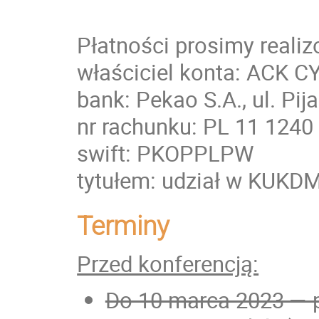
Płatności prosimy real
właściciel konta: ACK C
bank: Pekao S.A., ul. Pi
nr rachunku: PL 11 124
swift: PKOPPLPW
tytułem: udział w KUKDM'
Terminy
Przed konferencją:
Do 10 marca 2023 — pr