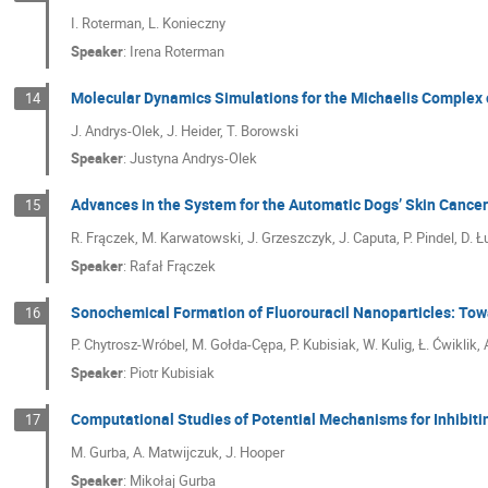
I. Roterman, L. Konieczny
Speaker
:
Irena Roterman
Molecular Dynamics Simulations for the Michaelis Complex 
14
J. Andrys-Olek, J. Heider, T. Borowski
Speaker
:
Justyna Andrys-Olek
Advances in the System for the Automatic Dogs’ Skin Cancer
15
R. Frączek, M. Karwatowski, J. Grzeszczyk, J. Caputa, P. Pindel, D. 
Speaker
:
Rafał Frączek
Sonochemical Formation of Fluorouracil Nanoparticles: Tow
16
P. Chytrosz-Wróbel, M. Gołda-Cępa, P. Kubisiak, W. Kulig, Ł. Ćwiklik, 
Speaker
:
Piotr Kubisiak
Computational Studies of Potential Mechanisms for Inhibitin
17
M. Gurba, A. Matwijczuk, J. Hooper
Speaker
:
Mikołaj Gurba