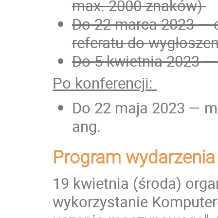
max. 2000 znaków)
Do 22 marca 2023 — o
referatu do wygłoszen
Do 5 kwietnia 2023 — 
Po konferencji:
Do 22 maja 2023 — moż
ang.
Program wydarzenia
19 kwietnia (środa) orga
wykorzystanie Komputer