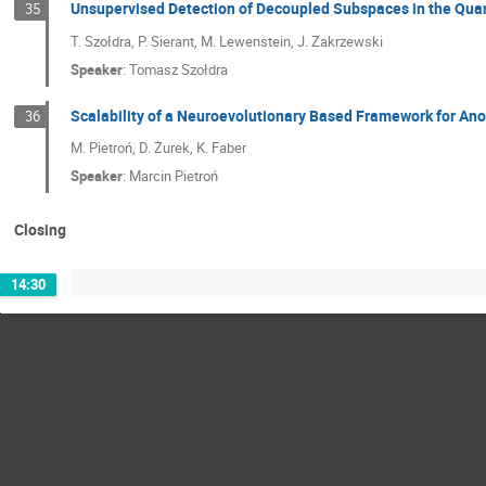
Unsupervised Detection of Decoupled Subspaces in the Qua
35
T. Szołdra, P. Sierant, M. Lewenstein, J. Zakrzewski
Speaker
:
Tomasz Szołdra
Scalability of a Neuroevolutionary Based Framework for An
36
M. Pietroń, D. Żurek, K. Faber
Speaker
:
Marcin Pietroń
Closing
14:30