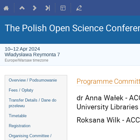
The Polish Open Science Confere
10–12 Apr 2024
Władysława Reymonta 7
Europe/Warsaw timezone
Event
Programme Committe
Overview / Podsumowanie
menu
Fees / Opłaty
dr Anna Wałek - AC
Transfer Details / Dane do
University Libraries
przelewu
Timetable
Roksana Wilk - AC
Registration
Organising Committee /