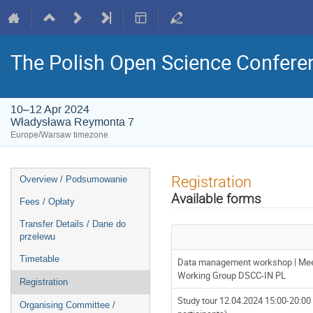
The Polish Open Science Confere
10–12 Apr 2024
Władysława Reymonta 7
Europe/Warsaw timezone
Event
Registration
Overview / Podsumowanie
menu
Available forms
Fees / Opłaty
Transfer Details / Dane do
przelewu
Timetable
Data management workshop | Meet
Working Group DSCC-IN PL
Registration
Study tour 12.04.2024 15:00-20:00 
Organising Committee /